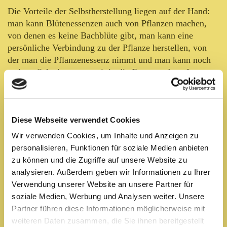
Die Vorteile der Selbstherstellung liegen auf der Hand:
man kann Blütenessenzen auch von Pflanzen machen,
von denen es keine Bachblüte gibt, man kann eine
persönliche Verbindung zu der Pflanze herstellen, von
der man die Pflanzenessenz nimmt und man kann noch
weitere Schwingungen mit in die Essenz geben. Im
Gegensatz zu Pflanzenauszügen, sind in
Pflanzenessenzen keine physikalischen
Pflanzenbestandteile enthalten, sondern nur die
Diese Webseite verwendet Cookies
energetischen Schwingungen der Pflanze. Das macht ihre
Anwendung sicher, auch für Pflanzen, die man wegen
Wir verwenden Cookies, um Inhalte und Anzeigen zu
ihrer medizinischen oder toxischen Wirkung sonst eher
personalisieren, Funktionen für soziale Medien anbieten
vermeiden würde.
zu können und die Zugriffe auf unsere Website zu
analysieren. Außerdem geben wir Informationen zu Ihrer
Zum Thema Kräuter sammeln gab es
hier
schon einen
Verwendung unserer Website an unsere Partner für
Blogeintrag. Das dort gesagte gilt natürlich auch, wenn
soziale Medien, Werbung und Analysen weiter. Unsere
man sich aufmacht eine geeignete Pflanze für die
Partner führen diese Informationen möglicherweise mit
Blütenessenz zu finden. Im Gegensatz zu Kräutern, die
weiteren Daten zusammen, die Sie ihnen bereitgestellt