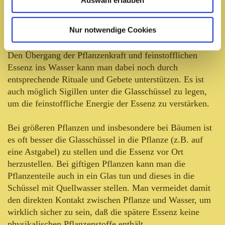
Auswahl erlauben
(am besten aus Glas) mit Quellwasser gelegt und dann
mindestens 12 Stunden der vollen Sonne ausgesetzt. Bei
Nur notwendige Cookies
manchen Essenzen ist zusätzlich noch das Licht des
Vollmonds nötig, um ihnen die volle Kraft zu geben.
Den Übergang der Pflanzenkraft und feinstofflichen
Essenz ins Wasser kann man dabei noch durch
entsprechende Rituale und Gebete unterstützen. Es ist
auch möglich Sigillen unter die Glasschüssel zu legen,
um die feinstoffliche Energie der Essenz zu verstärken.
Bei größeren Pflanzen und insbesondere bei Bäumen ist
es oft besser die Glasschüssel in die Pflanze (z.B. auf
eine Astgabel) zu stellen und die Essenz vor Ort
herzustellen. Bei giftigen Pflanzen kann man die
Pflanzenteile auch in ein Glas tun und dieses in die
Schüssel mit Quellwasser stellen. Man vermeidet damit
den direkten Kontakt zwischen Pflanze und Wasser, um
wirklich sicher zu sein, daß die spätere Essenz keine
physikalischen Pflanzenstoffe enthält.