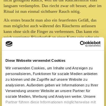
langsam verdampfen. Das riecht zwar oft besser, aber im
Ritual ist nun einmal sichtbarer Rauch nötig.
Als erstes braucht man also ein feuerfestes Gefäß, das
man möglichst auch während des Räucherns anfassen
kann ohne sich die Finger zu verbrennen. Das kann ein
reich verziertes Räucherfaß an einer Kette sein oder ein
alter Kochtopf mit Griff. Das Gefäß wird für den
magischen Gebrauch gereinigt indem man es unter
fließendem kaltem Wasser entlädt und anschließend
entweder über Nacht in Salz legt oder in der Erde
Diese Webseite verwendet Cookies
vergräbt. Danach wird es rituell für die neue Aufgabe
Wir verwenden Cookies, um Inhalte und Anzeigen zu
geweiht und natürlich nicht mehr für profane Dinge
personalisieren, Funktionen für soziale Medien anbieten
benutzt.
zu können und die Zugriffe auf unsere Website zu
analysieren. Außerdem geben wir Informationen zu Ihrer
Auch das weitere Zubehör wie eine Zange, mit der man
Verwendung unserer Website an unsere Partner für
die glühende Kohle handeln kann, ein kleiner Löffel zum
soziale Medien, Werbung und Analysen weiter. Unsere
Auflegen der Räucherstoffe und ggf. ein Fächer oder
Partner führen diese Informationen möglicherweise mit
eine Feder zum verteilen des Rauches, sollte vorab