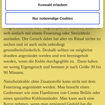
Tierhandlung (Vogelsand).
Auswahl erlauben
Selbstzündende Kohletabletten mit einer Vertiefung für
die Räuchersubstanzen sind am praktikabelsten.
Nur notwendige Cookies
Allerdings enthalten sie Schwefel, Kaliumnitrat,
Magnesiumsulfat oder Salpeterpulver. Dadurch lassen sie
sich einfach mit einem Feuerzeug oder Streichholz
anzünden. Der Geruch dabei hat aber im Ritual nichts zu
suchen und ist auch nicht unbedingt
gesundheitsförderlich. Deshalb sollten sie möglichst
draußen angezündet werden und erst hereingeholt
werden, wenn die Kohle durchgeglüht ist. Dann haben
sie wenig Eigengeruch und brennen je nach Größe 30 bis
90 Minuten.
Naturholzkohle ohne Zusatzstoffe kann nicht mit dem
Feuerzeug angezündet werden. Man braucht einen
Gasbrenner wie zum Flambieren von Creme Brûlée oder
einen speziellen Kohleanzünder. Man kann auch eine
Kerze nehmen, wenn man genügend Geduld hat die